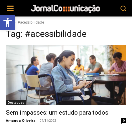
Abrir a barra de ferramentas
Tags
#acessibilidade
Tag:
#acessibilidade
Destaques
Sem impasses: um estudo para todos
Amanda Oliveira
-
07/11/2023
0