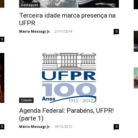
Destaques
Terceira idade marca presença na
UFPR
Mário Messagi Jr.
-
27/11/2014
0
0
Cidade
Agenda Federal: Parabéns, UFPR!
(parte 1)
Mário Messagi Jr.
-
09/12/2012
0
0