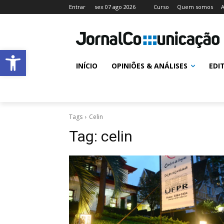
Entrar
sex 07 ago 2026
Curso
Quem somos
A
Abrir a barra de ferramentas
INÍCIO
OPINIÕES & ANÁLISES
EDI
Tags
Celin
Tag:
celin