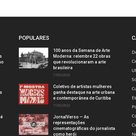
POPULARES
C
100 anos da Semana de Arte
D
s
Moderna: relembre 22 obras
C
no
que revolucionaram a arte
brasileira
U
17/02/2022
S
Coletivo de artistas mulheres
Cu
is
ganha destaque na arte urbana
E
e contemporânea de Curitiba
11/02/2022
Po
C
 é
JornalVerso — As
representações
Ci
cinematográficas do jornalista
N
como herói