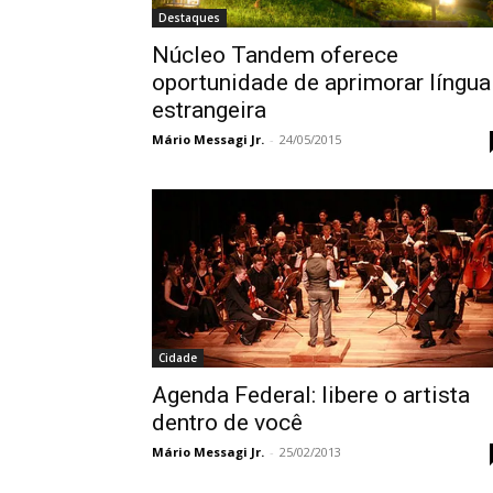
Destaques
Núcleo Tandem oferece
oportunidade de aprimorar língua
estrangeira
Mário Messagi Jr.
-
24/05/2015
Cidade
Agenda Federal: libere o artista
dentro de você
Mário Messagi Jr.
-
25/02/2013