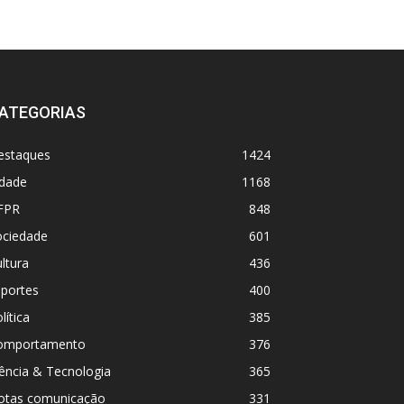
ATEGORIAS
estaques
1424
idade
1168
FPR
848
ociedade
601
ltura
436
sportes
400
lítica
385
omportamento
376
ência & Tecnologia
365
otas comunicação
331