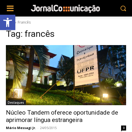
Abrir a barra de ferramentas
Tags
Francês
Tag:
francês
Destaques
Núcleo Tandem oferece oportunidade de
aprimorar língua estrangeira
Mário Messagi Jr.
-
24/05/2015
0