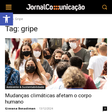
Abrir a barra de ferramentas
Tags
Gripe
Tag:
gripe
Ambiente & Sustentabilidade
Mudanças climáticas afetam o corpo
humano
Giovana Bonadiman
-
13/12/2024
0