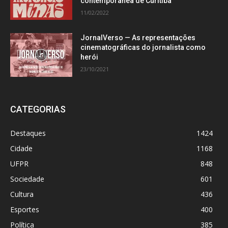
contemporânea de Curitiba
11/02/2022
JornalVerso — As representações
cinematográficas do jornalista como
herói
23/10/2021
CATEGORIAS
Destaques
1424
Cidade
1168
UFPR
848
Sociedade
601
Cultura
436
Esportes
400
Política
385