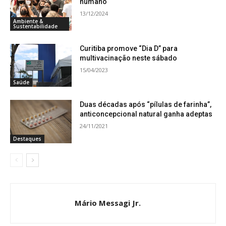
humano
13/12/2024
Ambiente &
Sustentabilidade
Curitiba promove “Dia D” para
multivacinação neste sábado
15/04/2023
Saúde
Duas décadas após “pílulas de farinha”,
anticoncepcional natural ganha adeptas
24/11/2021
Destaques
Mário Messagi Jr.