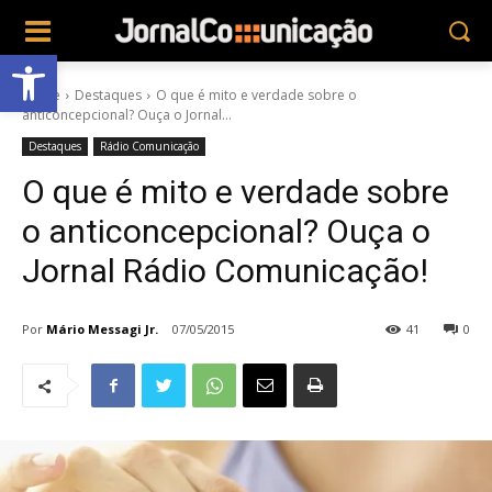
Abrir a barra de ferramentas
Home
Destaques
O que é mito e verdade sobre o
anticoncepcional? Ouça o Jornal...
Destaques
Rádio Comunicação
O que é mito e verdade sobre
o anticoncepcional? Ouça o
Jornal Rádio Comunicação!
Por
Mário Messagi Jr.
07/05/2015
41
0