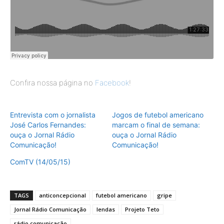
Confira nossa página no
Facebook
!
Entrevista com o jornalista
Jogos de futebol americano
José Carlos Fernandes:
marcam o final de semana:
ouça o Jornal Rádio
ouça o Jornal Rádio
Comunicação!
Comunicação!
ComTV (14/05/15)
TAGS
anticoncepcional
futebol americano
gripe
Jornal Rádio Comunicação
lendas
Projeto Teto
rádio comunicação