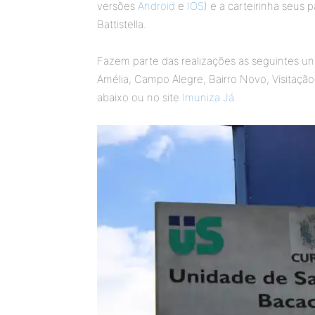
versões
Android
e
IOS
) e a carteirinha seus p
Battistella.
Fazem parte das realizações as seguintes un
Amélia, Campo Alegre, Bairro Novo, Visitação
abaixo ou no site
Imuniza Já.