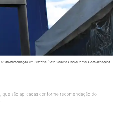
 D” multivacinação em Curitiba (Foto: Milena Hable/Jornal Comunicação)
na, que são aplicadas conforme recomendação do
: