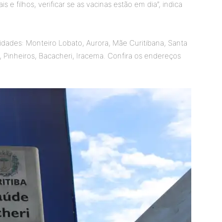
ais e filhos, verificar se as vacinas estão em dia”, indica
idades: Monteiro Lobato, Aurora, Mãe Curitibana, Santa
, Pinheiros, Bacacheri, Iracema. Confira os endereços