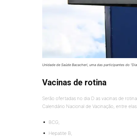
Unidade de Saúde Bacacheri, uma das participantes do “Dia
Vacinas de rotina
Serão ofertadas no dia D as vacinas de roti
Calendário Nacional de Vacinação, entre elas
BCG;
Hepatite B;