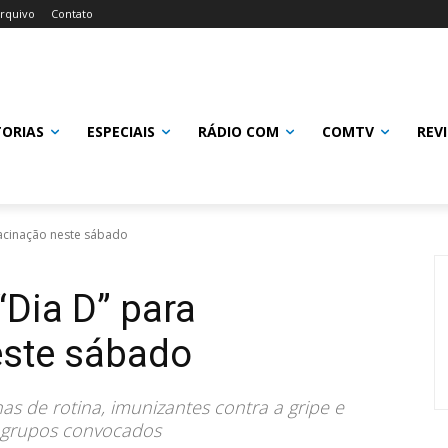
rquivo
Contato
TORIAS
ESPECIAIS
RÁDIO COM
COMTV
REV
vacinação neste sábado
“Dia D” para
este sábado
nas de rotina, imunizantes contra a gripe e
 e grupos convocados