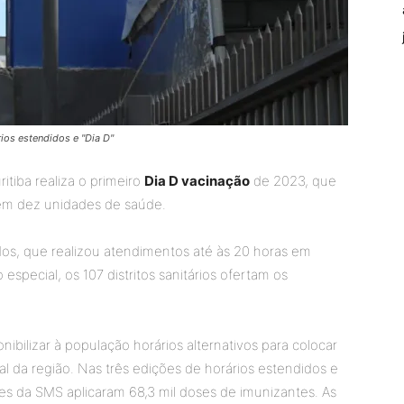
ios estendidos e "Dia D"
itiba realiza o primeiro
Dia D vacinação
de 2023, que
, em dez unidades de saúde.
dos, que realizou atendimentos até às 20 horas em
special, os 107 distritos sanitários ofertam os
ibilizar à população horários alternativos para colocar
l da região. Nas três edições de horários estendidos e
es da SMS aplicaram 68,3 mil doses de imunizantes. As