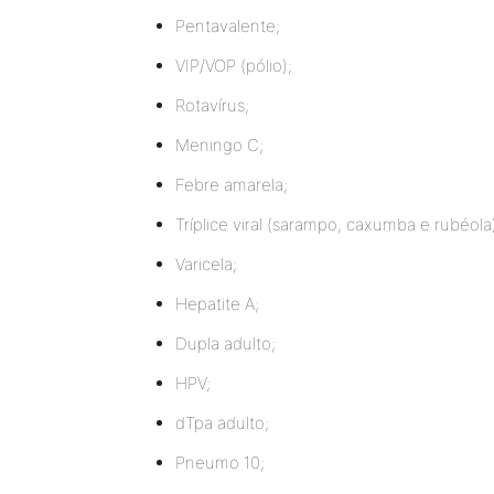
Pentavalente;
VIP/VOP (pólio);
Rotavírus;
Meningo C;
Febre amarela;
Tríplice viral (sarampo, caxumba e rubéola
Varicela;
Hepatite A;
Dupla adulto;
HPV;
dTpa adulto;
Pneumo 10;