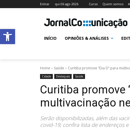
Entrar
qui 06 ago 2026
Curso
Quem somos
A
Abrir a barra de ferramentas
INÍCIO
OPINIÕES & ANÁLISES
EDI
Home
Saúde
Curitiba promove “Dia D” para multi
Cidade
Destaques
Saúde
Curitiba promove 
multivacinação n
Serão disponibilizadas, além das vaci
covid-19; confira lista de endereços