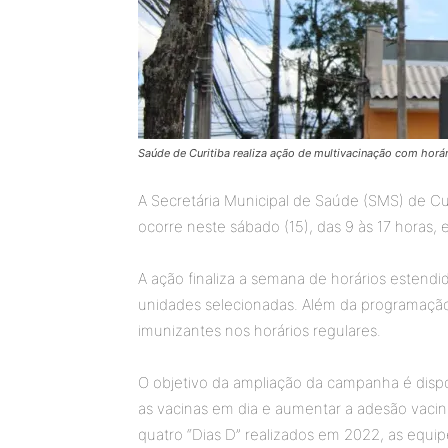
Saúde de Curitiba realiza ação de multivacinação com horár
A Secretária Municipal de Saúde (SMS) de Cur
ocorre neste sábado (15), das 9 às 17 horas
A ação finaliza a semana de horários estendi
unidades selecionadas. Além da programação e
imunizantes nos horários regulares.
O objetivo da ampliação da campanha é dispon
as vacinas em dia e aumentar a adesão vacina
quatro “Dias D” realizados em 2022, as equip