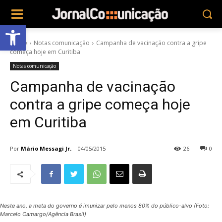
Abrir a barra de ferramentas
Home
Notas comunicação
Campanha de vacinação contra a gripe
começa hoje em Curitiba
Notas comunicação
Campanha de vacinação
contra a gripe começa hoje
em Curitiba
Por
Mário Messagi Jr.
04/05/2015
26
0
Neste ano, a meta do governo é imunizar pelo menos 80% do público-alvo (Foto:
Marcelo Camargo/Agência Brasil)