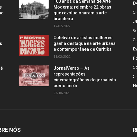
100 anos da Semana de Arte
D
s
Moderna: relembre 22 obras
C
no
que revolucionaram a arte
brasileira
U
17/02/2022
S
Coletivo de artistas mulheres
Cu
is
ganha destaque na arte urbana
E
e contemporânea de Curitiba
11/02/2022
Po
C
 é
JornalVerso — As
representações
Ci
cinematográficas do jornalista
N
como herói
23/10/2021
BRE NÓS
R