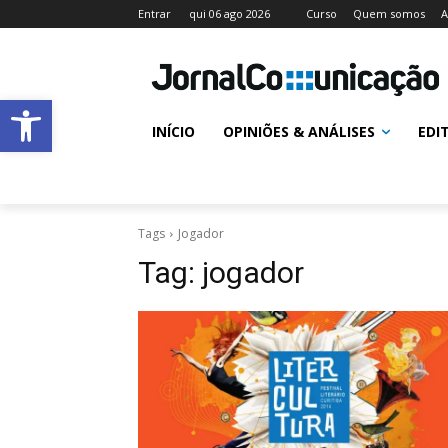
Entrar
qui 06 ago 2026
Curso
Quem somos
A
Abrir a barra de ferramentas
INÍCIO
OPINIÕES & ANÁLISES
EDI
Tags
Jogador
Tag:
jogador