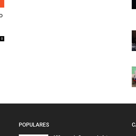
o
0
POPULARES
C