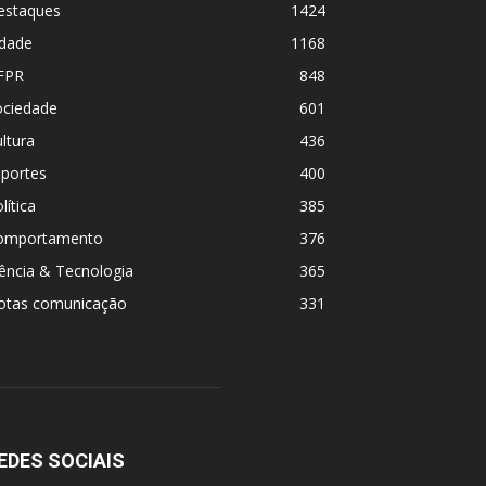
estaques
1424
idade
1168
FPR
848
ociedade
601
ltura
436
sportes
400
lítica
385
omportamento
376
ência & Tecnologia
365
otas comunicação
331
EDES SOCIAIS