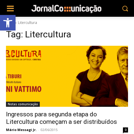
Abrir a barra de ferramentas
Tags
Litercultura
Tag:
Litercultura
Notas comunicação
Ingressos para segunda etapa do
Litercultura começam a ser distribuídos
Mário Messagi Jr.
-
02/06/2015
0