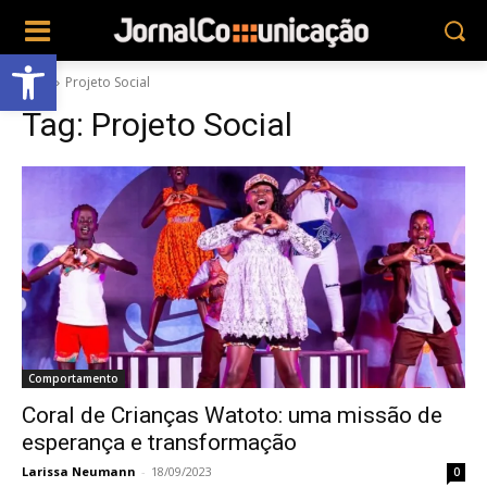
Abrir a barra de ferramentas
Tags
Projeto Social
Tag:
Projeto Social
Comportamento
Coral de Crianças Watoto: uma missão de
esperança e transformação
Larissa Neumann
-
18/09/2023
0