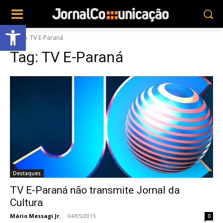
Abrir a barra de ferramentas
Tags
TV E-Paraná
Tag:
TV E-Paraná
Destaques
TV E-Paraná não transmite Jornal da
Cultura
Mário Messagi Jr.
-
04/05/2015
0