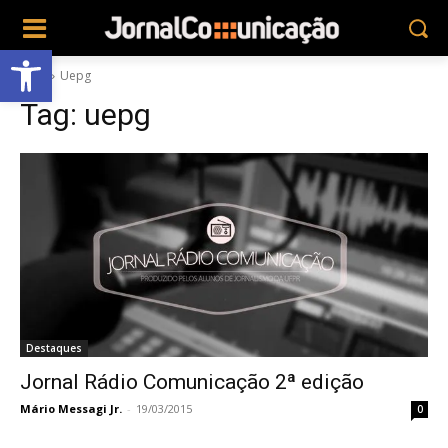
Abrir a barra de ferramentas
Tags
Uepg
Tag:
uepg
Destaques
Jornal Rádio Comunicação 2ª edição
Mário Messagi Jr.
-
19/03/2015
0