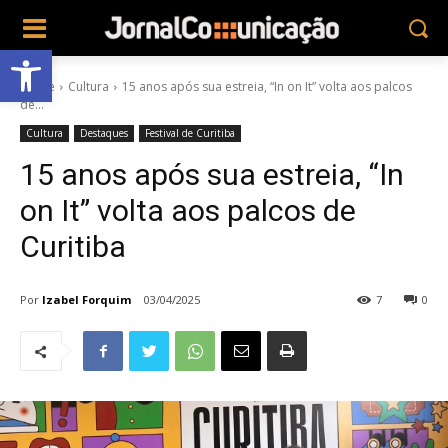
Abrir a barra de ferramentas
Home
Cultura
15 anos após sua estreia, “In on It” volta aos palcos
de...
Cultura
Destaques
Festival de Curitiba
15 anos após sua estreia, “In
on It” volta aos palcos de
Curitiba
Por
Izabel Forquim
03/04/2025
7
0