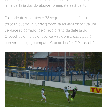
linha de 15 jardas do ataque. O empate está perto.
Faltando dois minutos e 33 segundos para o final do
terceiro quarto, o
running back
Bauer #24 encontra um
verdadeiro corredor pelo lado direito da defesa do
Crocodiles e marca o
touchdown
. Com o
extra point
convertido, o jogo empata. Crocodiles 7 x 7 Paraná HP.