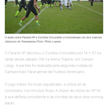
O duelo entre Paraná HP e Coritiba Crocodiles é considerado um dos maiores
clássicos do Paranaense (Foto: Plínio Lopes).
O Paraná HP derrotou o Coritiba Crocodiles por 14 x 07 na
tarde desse sábado (14) na Arena Topline, em Campo
Largo. A partida foi realizada pela segunda rodada do
Campeonato Paranaense de Futebol Americano.
O jogo inteiro foi muito equilibrado, a vitória só se
consolidou nos minutos finais. A chave da vitória do HP foi
a sua defesa consistente e as corridas de seus dois
running
backs.