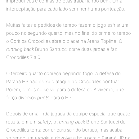
improdutivos e com as defesas trabalhando bem. Uma
interceptação para cada lado sem nenhuma pontuação.
Muitas faltas e pedidos de tempo fazem o jogo esfriar um
pouco no segundo quarto, mas no final do primeiro tempo
o Coritiba Crocodiles abre o placar na Arena Topline. O
running back
Bruno Santucci corre duas jardas e faz
Crocodiles 7 a 0.
O terceiro quarto começa pegando fogo. A defesa do
Paraná HP não deixa o ataque do Crocodiles pontuar.
Porém, o mesmo serve para a defesa do Alviverde, que
força diversos
punts
para o HP.
Depois de uma linda jogada da equipe especial que quase
resulta em um
safety
, o
running back
Bruno Santucci do
Crocodiles tenta correr para sair do buraco, mas acaba
sofrendo um
fumble
e devolve a bola para o Paraná HP na