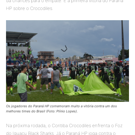
dá chances para o empate. É a primeira vitória do Paraná
HP sobre o Crocodiles.
Os jogadores do Paraná HP comemoram muito a vitória contra um dos
melhores times do Brasil (Foto: Plínio Lopes).
Na próxima rodada, o Coritiba Crocodiles enfrenta o Foz
do Iguaçu Black Sharks. Já o Paraná HP joga contra o