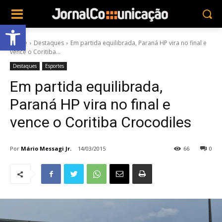
Abrir a barra de ferramentas
Home
Destaques
Em partida equilibrada, Paraná HP vira no final e
vence o Coritiba...
Destaques
Esportes
Em partida equilibrada,
Paraná HP vira no final e
vence o Coritiba Crocodiles
Por
Mário Messagi Jr.
14/03/2015
66
0