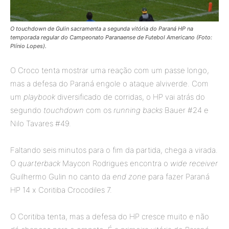
O touchdown de Gulin sacramenta a segunda vitória do Paraná HP na
temporada regular do Campeonato Paranaense de Futebol Americano (Foto:
Plínio Lopes).
O Croco tenta mostrar uma reação com um passe longo,
mas a defesa do Paraná engole o ataque alviverde. Com
um
playbook
diversificado de corridas, o HP vai atrás do
segundo
touchdown
com os
running backs
Bauer #24 e
Nilo Tavares #49.
Faltando seis minutos para o fim da partida, chega a virada.
O
quarterback
Maycon Rodrigues encontra o
wide receiver
Guilhermo Gulin no canto da
end zone
para fazer Paraná
HP 14 x Coritiba Crocodiles 7.
O Coritiba tenta, mas a defesa do HP cresce muito e não