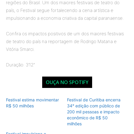
regiões do Brasil. Um dos maiores festivais de teatro do
país, o Festival segue fortalecendo a cena artística e
impulsionando a economia criativa da capital paranaense.
Confira os impactos positivos de um dos maiores festivais
de teatro do país na reportagem de Rodrigo Matana e
Vitória Smarci.
Duração: 3’12”
OUÇA NO SPOTIFY
Festival estima movimentar
Festival de Curitiba encerra
R$ 50 milhões
34° edição com público de
200 mil pessoas e impacto
econômico de R$ 50
milhões
Festival impulsiona o