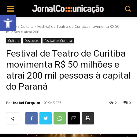
Abrir a barra de ferramentas
Home
Cultura
Festival de Teatro de Curitiba movimenta R$ 50
milhões e atrai 200...
Cultura
Destaques
Festival de Curitiba
Festival de Teatro de Curitiba
movimenta R$ 50 milhões e
atrai 200 mil pessoas à capital
do Paraná
Por
Izabel Forquim
09/04/2025
2
0