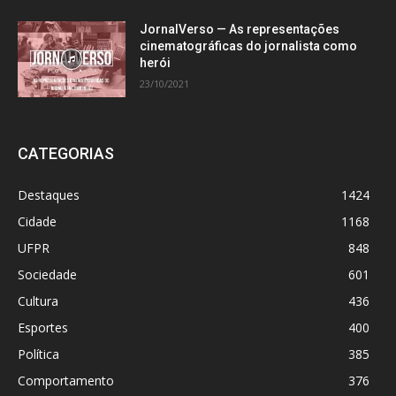
JornalVerso — As representações
cinematográficas do jornalista como
herói
23/10/2021
CATEGORIAS
Destaques
1424
Cidade
1168
UFPR
848
Sociedade
601
Cultura
436
Esportes
400
Política
385
Comportamento
376