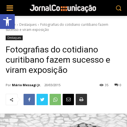
Abrir a barra de ferramentas
Home
Destaques
Fotografias do cotidiano curitibano fazem
sucesso e viram exposição
Destaques
Fotografias do cotidiano
curitibano fazem sucesso e
viram exposição
Por
Mário Messagi Jr.
20/03/2015
35
0