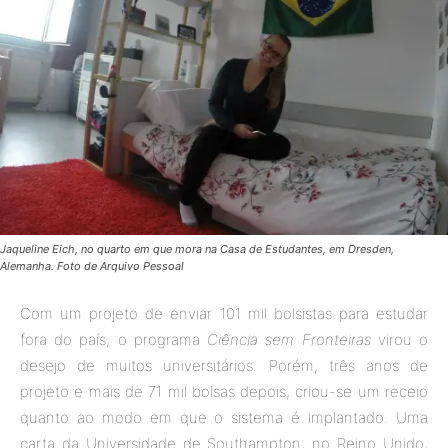
Jaqueline Eich, no quarto em que mora na Casa de Estudantes, em Dresden,
Alemanha. Foto de Arquivo Pessoal
Com um projeto de enviar 101 mil bolsistas para estudar
fora do país, o programa
Ciência sem Fronteiras
virou o
desejo de muitos universitários. Porém, três anos de
projeto e mais de 71 mil bolsas depois, criou-se um receio
quanto ao modo em que o sistema é implantado. Uma
carta da Universidade de Southampton, no Reino Unido,