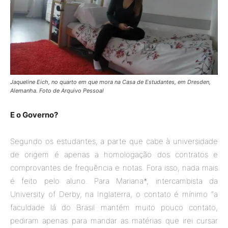
Jaqueline Eich, no quarto em que mora na Casa de Estudantes, em Dresden,
Alemanha. Foto de Arquivo Pessoal
E o Governo?
Segundo os estudantes, a parte que cabe à universidade
de origem é apenas a homologação dos contratos e
comprovantes de frequência e notas. Fora isso, nada mais
é feito pelo aluno. Para Mariana*, intercambista da
University of Derby, na Inglaterra, o contato é mínimo “a
faculdade lá do Brasil mantém muito pouco contato,
pediram apenas para mandar as matérias que irei cursar