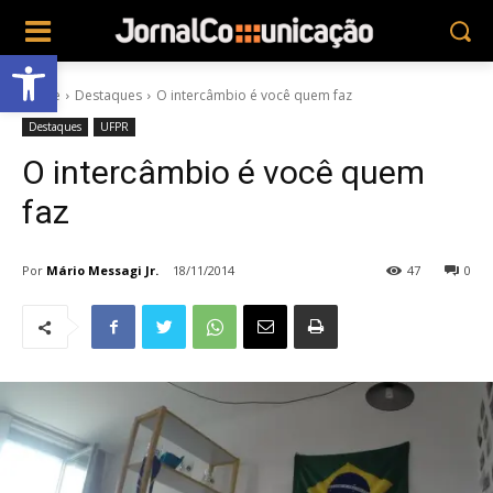
Abrir a barra de ferramentas
Home
Destaques
O intercâmbio é você quem faz
Destaques
UFPR
O intercâmbio é você quem
faz
Por
Mário Messagi Jr.
18/11/2014
47
0