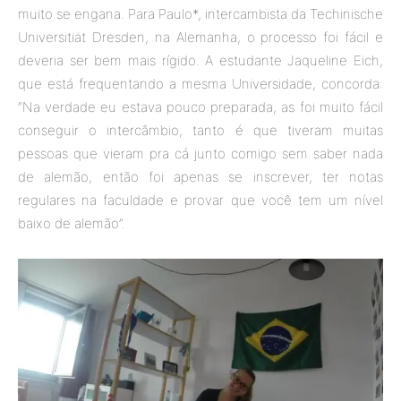
muito se engana. Para Paulo*, intercambista da Techinische
Universitiät Dresden, na Alemanha, o processo foi fácil e
deveria ser bem mais rígido. A estudante Jaqueline Eich,
que está frequentando a mesma Universidade, concorda:
“Na verdade eu estava pouco preparada, as foi muito fácil
conseguir o intercâmbio, tanto é que tiveram muitas
pessoas que vieram pra cá junto comigo sem saber nada
de alemão, então foi apenas se inscrever, ter notas
regulares na faculdade e provar que você tem um nível
baixo de alemão”.