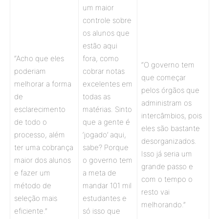
um maior
controle sobre
os alunos que
estão aqui
“Acho que eles
fora, como
“O governo tem
poderiam
cobrar notas
que começar
melhorar a forma
excelentes em
pelos órgãos que
de
todas as
administram os
esclarecimento
matérias. Sinto
intercâmbios, pois
de todo o
que a gente é
eles são bastante
processo, além
‘jogado’ aqui,
desorganizados.
ter uma cobrança
sabe? Porque
Isso já seria um
maior dos alunos
o governo tem
grande passo e
e fazer um
a meta de
com o tempo o
método de
mandar 101 mil
resto vai
seleção mais
estudantes e
melhorando.”
eficiente.”
só isso que