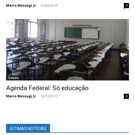
Mário Messagi Jr.
-
03/06/2013
0
Cidade
Agenda Federal: Só educação
Mário Messagi Jr.
-
02/12/2012
0
ÚLTIMAS NOTÍCIAS