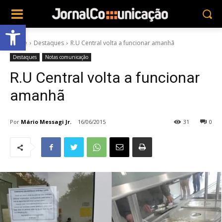
Abrir a barra de ferramentas
Home
Destaques
R.U Central volta a funcionar amanhã
Destaques
Notas comunicação
R.U Central volta a funcionar
amanhã
Por
Mário Messagi Jr.
16/06/2015
31
0