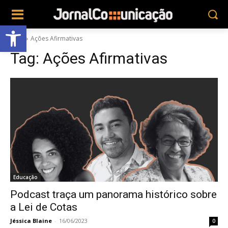
Abrir a barra de ferramentas
Tags
Ações Afirmativas
Tag:
Ações Afirmativas
Educação
Podcast traça um panorama histórico sobre
a Lei de Cotas
Jéssica Blaine
-
16/06/2023
0