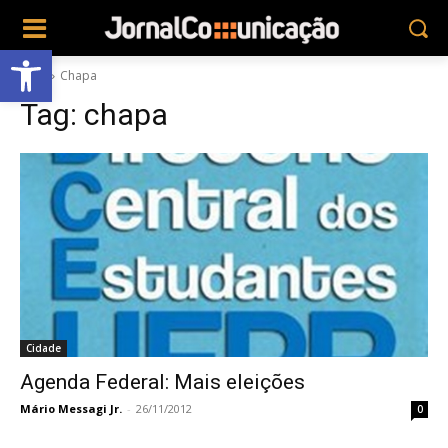
Abrir a barra de ferramentas
Tags
Chapa
Tag:
chapa
Cidade
Agenda Federal: Mais eleições
Mário Messagi Jr.
-
26/11/2012
0