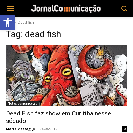
Abrir a barra de ferramentas
Tags
Dead fish
Tag:
dead fish
Notas comunicação
Dead Fish faz show em Curitiba nesse
sábado
Mário Messagi Jr.
-
26/06/2015
0