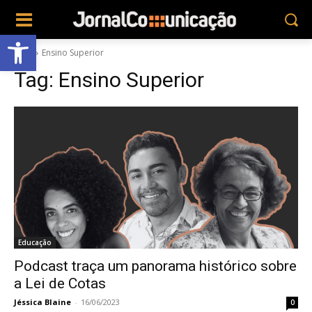
Abrir a barra de ferramentas
Tags
Ensino Superior
Tag:
Ensino Superior
Educação
Podcast traça um panorama histórico sobre
a Lei de Cotas
Jéssica Blaine
-
16/06/2023
0