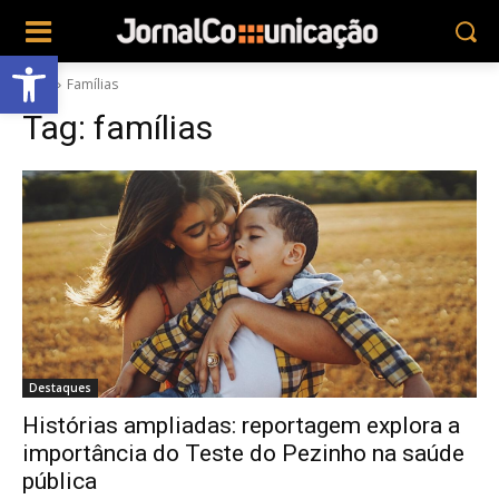
Abrir a barra de ferramentas
Tags
Famílias
Tag:
famílias
Destaques
Histórias ampliadas: reportagem explora a
importância do Teste do Pezinho na saúde
pública