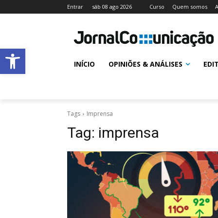
Entrar
sáb 08 ago 2026
Curso
Quem somos
A
Abrir a barra de ferramentas
INÍCIO
OPINIÕES & ANÁLISES
EDI
Tags
Imprensa
Tag:
imprensa