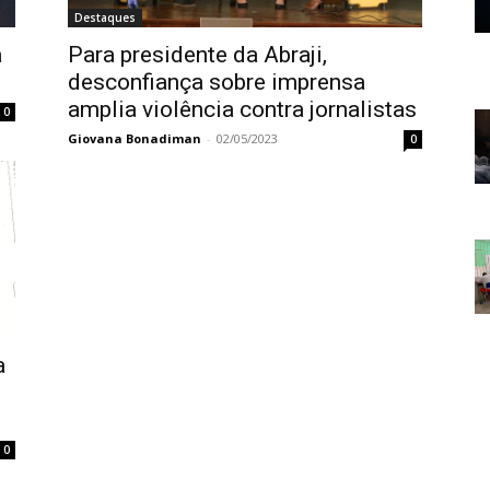
Destaques
a
Para presidente da Abraji,
desconfiança sobre imprensa
amplia violência contra jornalistas
0
Giovana Bonadiman
-
02/05/2023
0
a
0