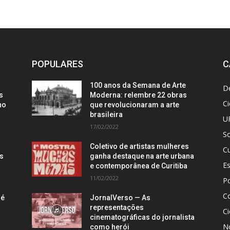
POPULARES
C
100 anos da Semana de Arte
D
s
Moderna: relembre 22 obras
C
no
que revolucionaram a arte
brasileira
U
17/02/2022
S
Coletivo de artistas mulheres
Cu
is
ganha destaque na arte urbana
E
e contemporânea de Curitiba
11/02/2022
Po
C
 é
JornalVerso — As
representações
Ci
cinematográficas do jornalista
N
como herói