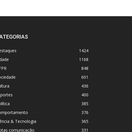
ATEGORIAS
estaques
1424
idade
1168
FPR
848
ociedade
601
ltura
436
sportes
400
lítica
385
omportamento
376
ência & Tecnologia
365
otas comunicação
331