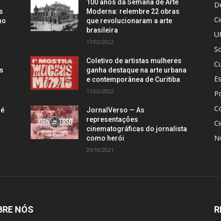
100 anos da Semana de Arte
D
s
Moderna: relembre 22 obras
C
no
que revolucionaram a arte
brasileira
U
17/02/2022
S
Coletivo de artistas mulheres
Cu
is
ganha destaque na arte urbana
E
e contemporânea de Curitiba
11/02/2022
Po
C
 é
JornalVerso — As
representações
Ci
cinematográficas do jornalista
N
como herói
23/10/2021
BRE NÓS
R