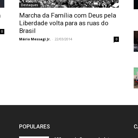
Destaques
a
Marcha da Família com Deus pela
Liberdade volta para as ruas do
Brasil
0
Mário Messagi Jr.
-
22/03/2014
0
POPULARES
C