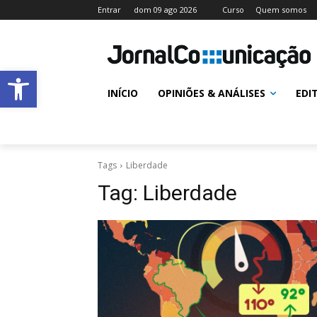
Entrar
dom 09 ago 2026
Curso
Quem somos
Abrir a barra de ferramentas
INÍCIO
OPINIÕES & ANÁLISES
EDI
Tags
Liberdade
Tag:
Liberdade