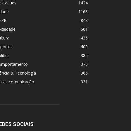
estaques
1424
idade
1168
FPR
848
ociedade
601
ltura
436
sportes
400
lítica
385
omportamento
376
ência & Tecnologia
365
otas comunicação
331
EDES SOCIAIS