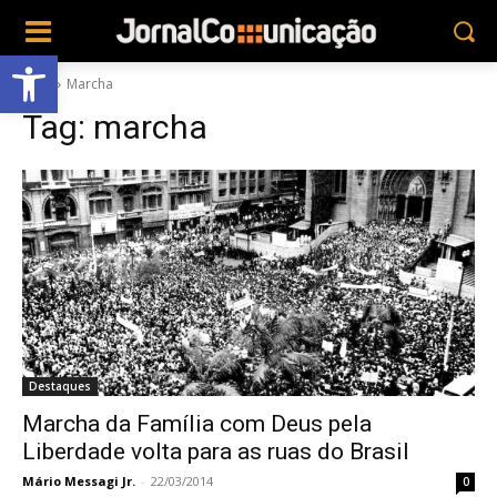
Abrir a barra de ferramentas
Tags
Marcha
Tag:
marcha
Destaques
Marcha da Família com Deus pela
Liberdade volta para as ruas do Brasil
Mário Messagi Jr.
-
22/03/2014
0