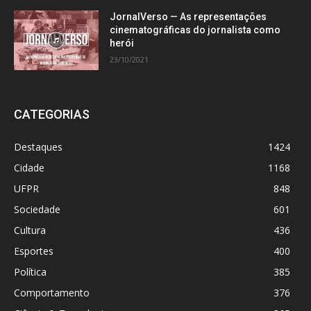
JornalVerso — As representações
cinematográficas do jornalista como
herói
23/10/2021
CATEGORIAS
Destaques
1424
Cidade
1168
UFPR
848
Sociedade
601
Cultura
436
Esportes
400
Política
385
Comportamento
376