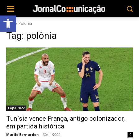
Abrir a barra de ferramentas
Tags
Polônia
Tag:
polônia
Copa 2022
Tunísia vence França, antigo colonizador,
em partida histórica
Murilo Bernardon
-
30/11/2022
0