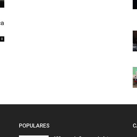
ça
0
POPULARES
C