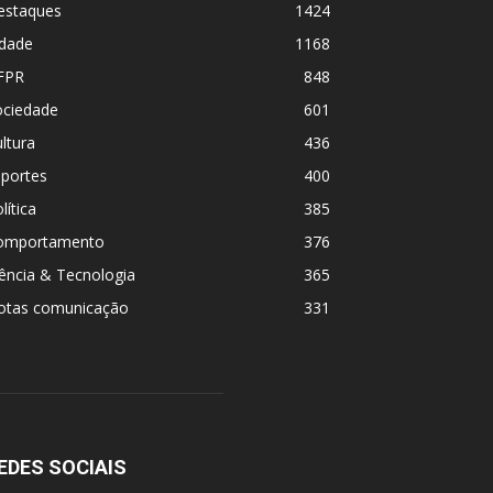
estaques
1424
idade
1168
FPR
848
ociedade
601
ltura
436
sportes
400
lítica
385
omportamento
376
ência & Tecnologia
365
otas comunicação
331
EDES SOCIAIS