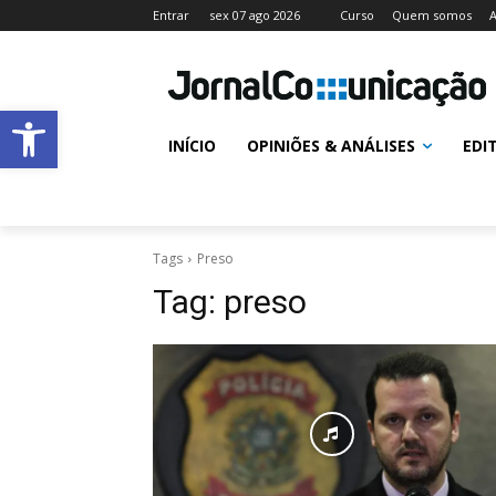
Entrar
sex 07 ago 2026
Curso
Quem somos
A
Abrir a barra de ferramentas
INÍCIO
OPINIÕES & ANÁLISES
EDI
Tags
Preso
Tag:
preso