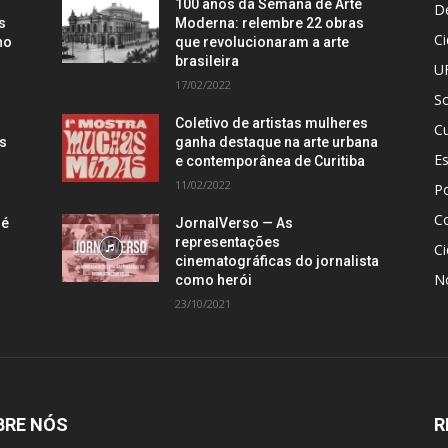
100 anos da Semana de Arte
D
s
Moderna: relembre 22 obras
C
no
que revolucionaram a arte
brasileira
U
17/02/2022
S
Coletivo de artistas mulheres
Cu
is
ganha destaque na arte urbana
E
e contemporânea de Curitiba
11/02/2022
Po
C
 é
JornalVerso — As
representações
Ci
cinematográficas do jornalista
N
como herói
23/10/2021
BRE NÓS
R