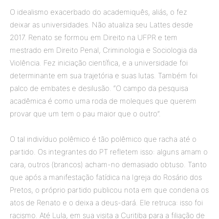
O idealismo exacerbado do academiquês, aliás, o fez
deixar as universidades. Não atualiza seu Lattes desde
2017. Renato se formou em Direito na UFPR e tem
mestrado em Direito Penal, Criminologia e Sociologia da
Violência. Fez iniciação científica, e a universidade foi
determinante em sua trajetória e suas lutas. Também foi
palco de embates e desilusão. “O campo da pesquisa
acadêmica é como uma roda de moleques que querem
provar que um tem o pau maior que o outro”.
O tal indivíduo polêmico é tão polêmico que racha até o
partido. Os integrantes do PT refletem isso: alguns amam o
cara, outros (brancos) acham-no demasiado obtuso. Tanto
que após a manifestação fatídica na Igreja do Rosário dos
Pretos, o próprio partido publicou nota em que condena os
atos de Renato e o deixa a deus-dará. Ele retruca: isso foi
racismo. Até Lula, em sua visita a Curitiba para a filiação de