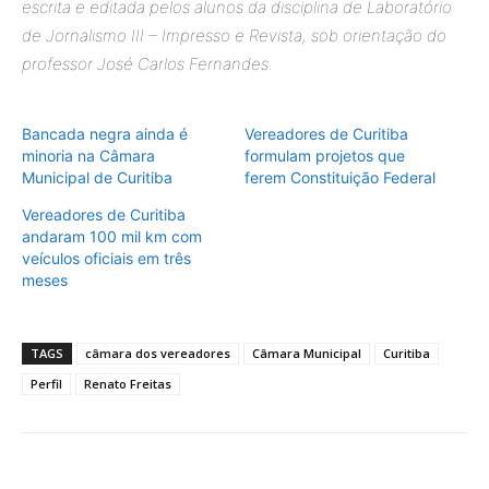
escrita e editada pelos alunos da disciplina de Laboratório
de Jornalismo III – Impresso e Revista, sob orientação do
professor José Carlos Fernandes.
Bancada negra ainda é
Vereadores de Curitiba
minoria na Câmara
formulam projetos que
Municipal de Curitiba
ferem Constituição Federal
Vereadores de Curitiba
andaram 100 mil km com
veículos oficiais em três
meses
TAGS
câmara dos vereadores
Câmara Municipal
Curitiba
Perfil
Renato Freitas