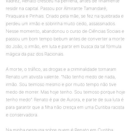
xadrez, Renato cresceu na periferia, antes de finalmente
residir na capital. Passou por Almirante Tamandaré,
Piraquara e Pinhais. Criado pela mãe, se fez na quebrada e
perdeu um irmão e sobrinha muito cedo, assassinados.
Nesse momento, abandonou o curso de Ciências Sociais e
passou um bom tempo bebum antes de converter a morte
do João, o irmão, em luta e partir em busca da tal fórmula
mágica da paz dos Racionais.
A morte, o tráfico, as drogas e a criminalidade tornaram
Renato um ativista valente. “Não tenho medo de nada,
irmão. Sou teimoso mesmo e por muito tempo não tive
medo de morrer. Mas hoje tenho. Sou teimoso porque hoje
tenho medo”. Renato é pai de Aurora, e parte de sua luta é
para garantir que a filha não cresça em uma Curitiba racista
e conservadora.
Na minha pesquisa sobre quem é Renato em Curitiba,