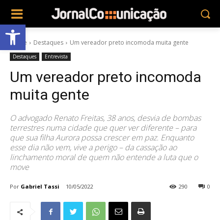
Abrir a barra de ferramentas
Home
Destaques
Um vereador preto incomoda muita gente
Destaques
Entrevista
Um vereador preto incomoda
muita gente
O advogado Renato Freitas, 38 anos, desvia de bombas
terrestres numa cidade que quer ver diferente – para
que sua filha Aurora possa crescer em paz. Enquanto
esse dia não vem, vive a perigo – da cassação ao
linchamento moral de quem não entende a luta que o
move
Por
Gabriel Tassi
10/05/2022
290
0