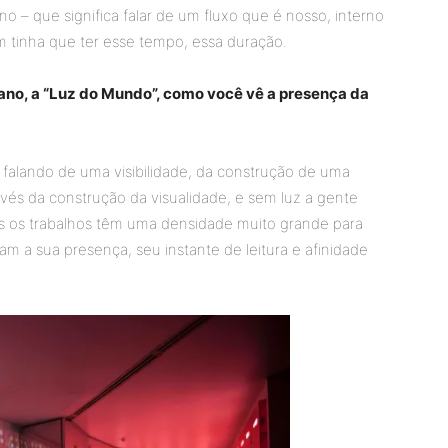
o – que significa falar de um fluxo que é nosso, interno
 tinha que ter esse tempo, essa duração.
 ano, a “Luz do Mundo”, como você vê a presença da
á falando de uma visibilidade, da construção de uma
avés da construção da visualidade, e sem luz a gente
s os trabalhos têm uma densidade muito grande para
am a sua presença, seu instante de leitura e afinidade