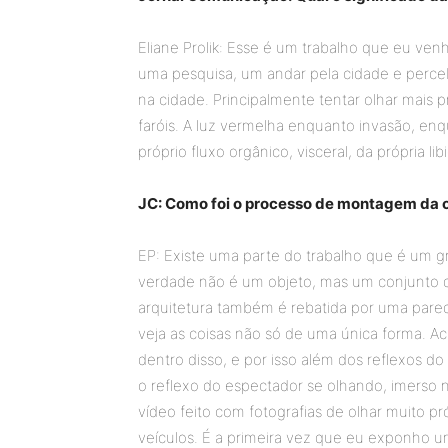
Eliane Prolik: Esse é um trabalho que eu ve
uma pesquisa, um andar pela cidade e perceb
na cidade. Principalmente tentar olhar mai
faróis. A luz vermelha enquanto invasão, e
próprio fluxo orgânico, visceral, da própria lib
JC: Como foi o processo de montagem da 
EP: Existe uma parte do trabalho que é um gr
verdade não é um objeto, mas um conjunto d
arquitetura também é rebatida por uma par
veja as coisas não só de uma única forma. A
dentro disso, e por isso além dos reflexos d
o reflexo do espectador se olhando, imerso 
vídeo feito com fotografias de olhar muito p
veículos. É a primeira vez que eu exponho u