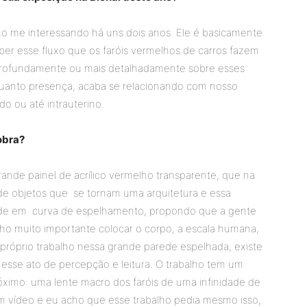
nho me interessando há uns dois anos. Ele é basicamente
er esse fluxo que os faróis vermelhos de carros fazem
s profundamente ou mais detalhadamente sobre esses
nquanto presença, acaba se relacionando com nosso
ido ou até intrauterino.
obra?
ande painel de acrílico vermelho transparente, que na
e objetos que se tornam uma arquitetura e essa
ede em curva de espelhamento, propondo que a gente
cho muito importante colocar o corpo, a escala humana,
o próprio trabalho nessa grande parede espelhada, existe
nesse ato de percepção e leitura. O trabalho tem um
róximo: uma lente macro dos faróis de uma infinidade de
m vídeo e eu acho que esse trabalho pedia mesmo isso,