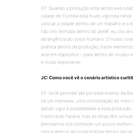
EP: Quando a produção está sendo executada,
cidade de Curitiba está muito vigorosa neste
colocar a cidade dentro de um trabalho e o tr
não crio fechada dentro do ateliê, eu crio a
abrangência do corpo humano. O nosso corpo 
poética dentro da produção, trazer element
arte em especifico – para dentro do museu e
é muito importante.
JC: Como você vê o cenário artístico curit
EP: Você percebe até por esse evento da Bi
há um interesse, uma consolidação do meio art
dando vigor e possibilidade a essa produção.
histórica do Paraná, mas as obras têm uma p
precisamos nos conhecer um pouco melhor at
crítica deles e da nossa história dentro das a