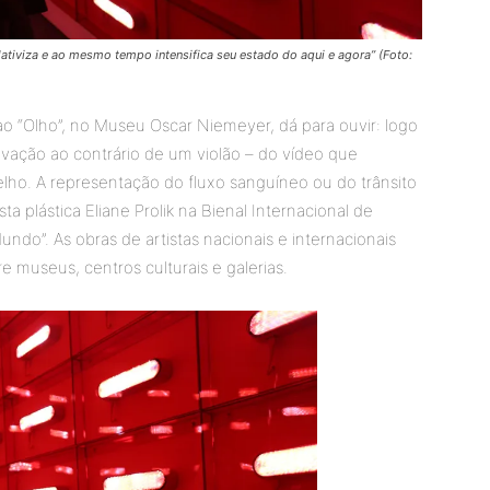
elativiza e ao mesmo tempo intensifica seu estado do aqui e agora” (Foto:
ao “Olho”, no Museu Oscar Niemeyer, dá para ouvir: logo
ravação ao contrário de um violão – do vídeo que
lho. A representação do fluxo sanguíneo ou do trânsito
sta plástica Eliane Prolik na Bienal Internacional de
ndo”. As obras de artistas nacionais e internacionais
e museus, centros culturais e galerias.