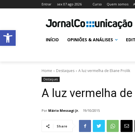
Entrar
sex 07 ago 2026
Curso
Quem somos
A
Abrir a barra de ferramentas
INÍCIO
OPINIÕES & ANÁLISES
EDI
Home
Destaques
A luz vermelha de Eliane Prolik
Destaques
A luz vermelha de 
Por
Mário Messagi Jr.
19/10/2015
Share