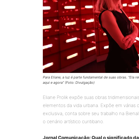
Para Eliane, a luz é parte fundamental de suas obras. “Ela 
aqui e agora” (Foto: Divulgação)
Eliane Prolik expõe suas obras tridimension
elementos da vida urbana. Expõe em várias ci
exclusiva, conta sobre seu trabalho na Bienal
o cenário artístico curitibano.
Jornal Comunicação: Qual o significado da