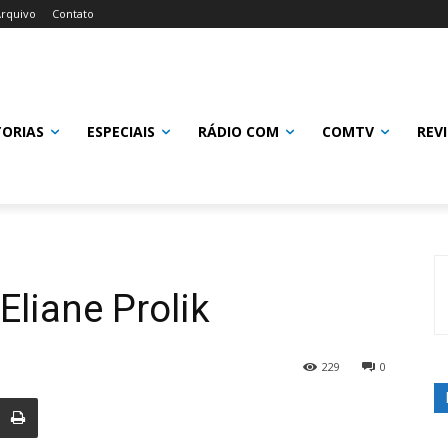
rquivo
Contato
TORIAS
ESPECIAIS
RÁDIO COM
COMTV
REV
Eliane Prolik
229
0