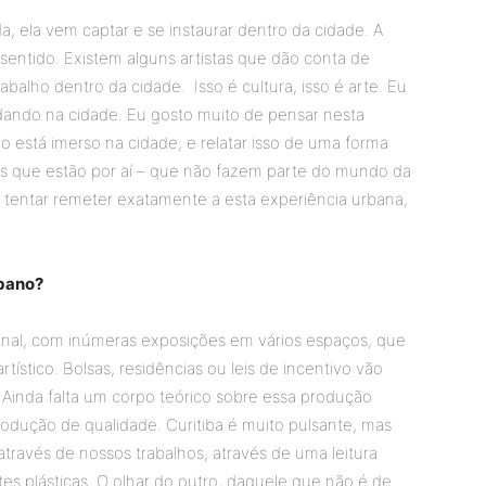
 ela vem captar e se instaurar dentro da cidade. A
 sentido. Existem alguns artistas que dão conta de
abalho dentro da cidade. Isso é cultura, isso é arte. Eu
ndando na cidade. Eu gosto muito de pensar nesta
está imerso na cidade, e relatar isso de uma forma
os que estão por aí – que não fazem parte do mundo da
 tentar remeter exatamente a esta experiência urbana,
ibano?
enal, com inúmeras exposições em vários espaços, que
ístico. Bolsas, residências ou leis de incentivo vão
 Ainda falta um corpo teórico sobre essa produção
rodução de qualidade. Curitiba é muito pulsante, mas
ravés de nossos trabalhos, através de uma leitura
rtes plásticas. O olhar do outro, daquele que não é de