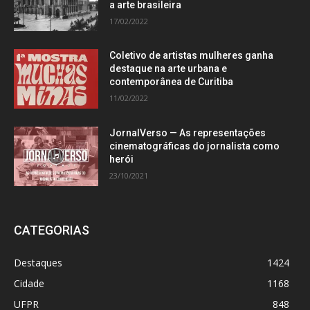
a arte brasileira
17/02/2022
Coletivo de artistas mulheres ganha
destaque na arte urbana e
contemporânea de Curitiba
11/02/2022
JornalVerso — As representações
cinematográficas do jornalista como
herói
23/10/2021
CATEGORIAS
Destaques
1424
Cidade
1168
UFPR
848