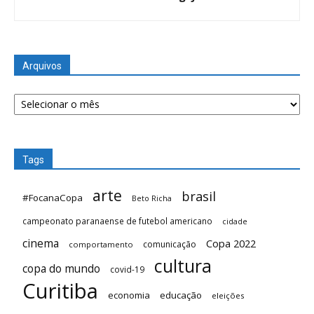
Arquivos
Arquivos
Tags
arte
brasil
#FocanaCopa
Beto Richa
campeonato paranaense de futebol americano
cidade
cinema
Copa 2022
comunicação
comportamento
cultura
copa do mundo
covid-19
Curitiba
economia
educação
eleições