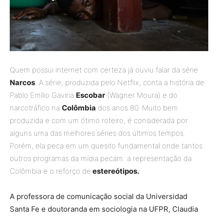
Quem possui internet com certeza já ouviu falar da série
Narcos
. A série, produzida pelo Netflix, conta a história de
Pablo Emílio Gaviria
Escobar
(Wagner Moura) e do
narcotráfico na
Colômbia
dos anos 80. Muito bem
produzida e com um ótimo roteiro, é considerada por
alguns uma das melhores séries dos últimos tempos.
Porém, ela peca em um quesito fundamental onde tantos
outros programas da mídia pecam: a representação da
Colômbia e o reforço de
estereótipos.
A professora de comunicação social da Universidad
Santa Fe e doutoranda em sociologia na UFPR, Claudia