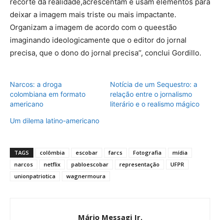
recorte da realidade,acrescentam e usam elementos para
deixar a imagem mais triste ou mais impactante.
Organizam a imagem de acordo com o queestão
imaginando ideologicamente que o editor do jornal
precisa, que o dono do jornal precisa’’, conclui Gordillo.
Narcos: a droga
Notícia de um Sequestro: a
colombiana em formato
relação entre o jornalismo
americano
literário e o realismo mágico
Um dilema latino-americano
TAGS
colômbia
escobar
farcs
Fotografia
mídia
narcos
netflix
pabloescobar
representação
UFPR
unionpatriotica
wagnermoura
Mário Messagi Jr.