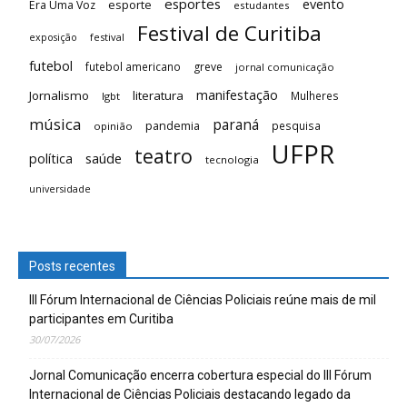
esportes
evento
esporte
Era Uma Voz
estudantes
Festival de Curitiba
festival
exposição
futebol
futebol americano
greve
jornal comunicação
manifestação
Jornalismo
literatura
Mulheres
lgbt
música
paraná
pandemia
pesquisa
opinião
UFPR
teatro
saúde
política
tecnologia
universidade
Posts recentes
III Fórum Internacional de Ciências Policiais reúne mais de mil
participantes em Curitiba
30/07/2026
Jornal Comunicação encerra cobertura especial do III Fórum
Internacional de Ciências Policiais destacando legado da