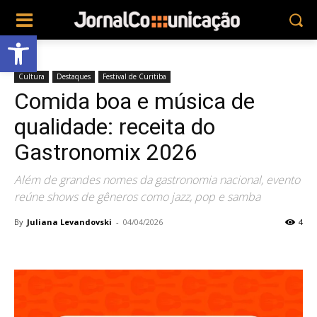
Abrir a barra de ferramentas
Cultura
Destaques
Festival de Curitiba
Comida boa e música de
qualidade: receita do
Gastronomix 2026
Além de grandes nomes da gastronomia nacional, evento
reúne shows de gêneros como jazz, pop e samba
By
Juliana Levandovski
-
04/04/2026
4