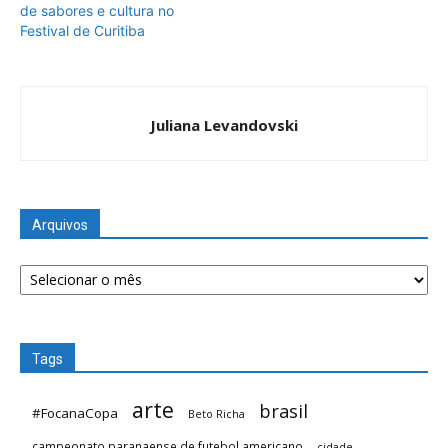
de sabores e cultura no
Festival de Curitiba
Juliana Levandovski
Arquivos
Arquivos
Tags
arte
brasil
#FocanaCopa
Beto Richa
campeonato paranaense de futebol americano
cidade