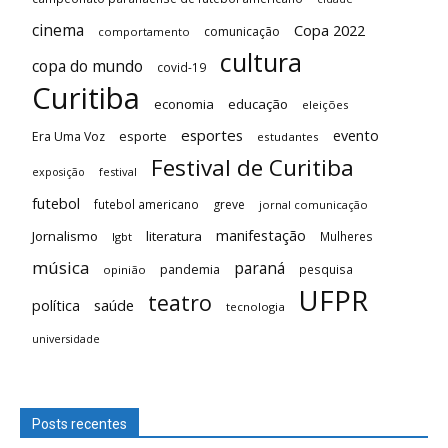
cinema
Copa 2022
comunicação
comportamento
cultura
copa do mundo
covid-19
Curitiba
economia
educação
eleições
esportes
evento
esporte
Era Uma Voz
estudantes
Festival de Curitiba
festival
exposição
futebol
futebol americano
greve
jornal comunicação
manifestação
Jornalismo
literatura
Mulheres
lgbt
música
paraná
pandemia
pesquisa
opinião
UFPR
teatro
saúde
política
tecnologia
universidade
Posts recentes