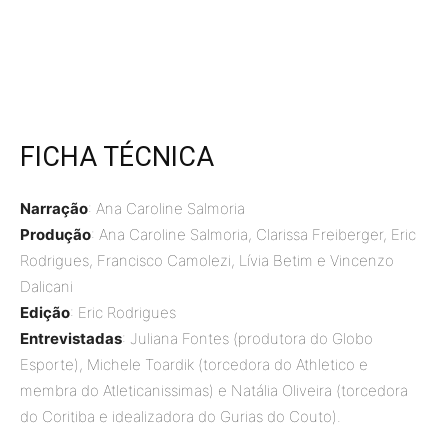
FICHA TÉCNICA
Narração
: Ana Caroline Salmoria
Produção
: Ana Caroline Salmoria, Clarissa Freiberger, Eric
Rodrigues, Francisco Camolezi, Lívia Betim e Vincenzo
Dalicani
Edição
: Eric Rodrigues
Entrevistadas
: Juliana Fontes (produtora do Globo
Esporte), Michele Toardik (torcedora do Athletico e
membra do Atleticanissimas) e Natália Oliveira (torcedora
do Coritiba e idealizadora do Gurias do Couto).