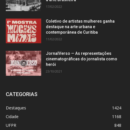
17/02/2022
Coletivo de artistas mulheres ganha
destaque na arte urbana e
contemporânea de Curitiba
11/02/2022
JornalVerso — As representações
cinematográficas do jornalista como
herói
23/10/2021
CATEGORIAS
Destaques
1424
Cidade
1168
UFPR
848