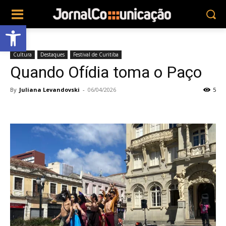
Abrir a barra de ferramentas
Cultura
Destaques
Festival de Curitiba
Quando Ofídia toma o Paço
By
Juliana Levandovski
-
06/04/2026
5