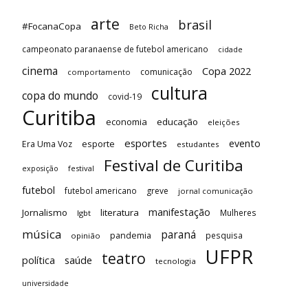
arte
brasil
#FocanaCopa
Beto Richa
campeonato paranaense de futebol americano
cidade
cinema
Copa 2022
comunicação
comportamento
cultura
copa do mundo
covid-19
Curitiba
economia
educação
eleições
esportes
evento
esporte
Era Uma Voz
estudantes
Festival de Curitiba
festival
exposição
futebol
futebol americano
greve
jornal comunicação
manifestação
Jornalismo
literatura
Mulheres
lgbt
música
paraná
pandemia
pesquisa
opinião
UFPR
teatro
saúde
política
tecnologia
universidade