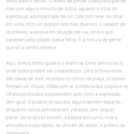
direto para o centro. O medo de perder a peça era grande,
mas com alguns minutos de sobra, aguardo o início do
espetáculo acompanhada de um café com leite. Ao olhar
em volta, noto um público dos mais diversos, o catador de
recicláveis, a pessoa em situação de rua, idosos que
passeiam pela cidade, pais e filhos. É a mistura de gente
que só o centro oferece.
Aqui, somos todos iguais e o teatro se torna democrático,
onde todos podem ver o espetáculo. Uma sinfonia ecoa
das caixas de som; reunidos no centro da praça, os atores
formam um círculo,
Ofídia
vem aí. A mistura dos corpos e os
olhares profundos surpreendem pelo ritmo e expressão
sem igual. O público se assusta, alguns sentem espanto,
enquanto outros permanecem vidrados, sem sequer
piscar. Se os atores sorriem, a plateia sorri junto, mas a
atmosfera muda rápido, se choram de súbito, o público se
sobressalta.