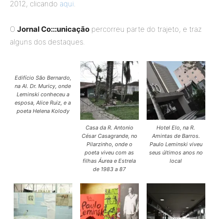
2012, clicando
aqui
.
O
Jornal Co:::unicação
percorreu parte do trajeto, e traz
alguns dos destaques.
Edifício São Bernardo,
na Al. Dr. Muricy, onde
Leminski conheceu a
esposa, Alice Ruiz, e a
poeta Helena Kolody
Casa da R. Antonio
Hotel Elo, na R.
César Casagrande, no
Amintas de Barros.
Pilarzinho, onde o
Paulo Leminski viveu
poeta viveu com as
seus últimos anos no
filhas Áurea e Estrela
local
de 1983 a 87