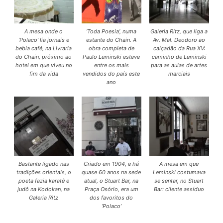
A mesa onde o
‘Toda Poesia’, numa
Galeria Ritz, que liga a
‘Polaco’ lia jornais e
estante do Chain. A
Av. Mal. Deodoro ao
bebia café, na Livraria
obra completa de
calçadão da Rua XV:
do Chain, próximo ao
Paulo Leminski esteve
caminho de Leminski
hotel em que viveu no
entre os mais
para as aulas de artes
fim da vida
vendidos do país este
marciais
ano
Bastante ligado nas
Criado em 1904, e há
A mesa em que
tradições orientais, o
quase 60 anos na sede
Leminski costumava
poeta fazia karatê e
atual, o Stuart Bar, na
se sentar, no Stuart
judô na Kodokan, na
Praça Osório, era um
Bar: cliente assíduo
Galeria Ritz
dos favoritos do
‘Polaco’