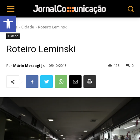
Abrir a barra de ferramentas
Home
Cidade
Roteiro Leminski
Cidade
Roteiro Leminski
Por
Mário Messagi Jr.
05/10/2013
125
0