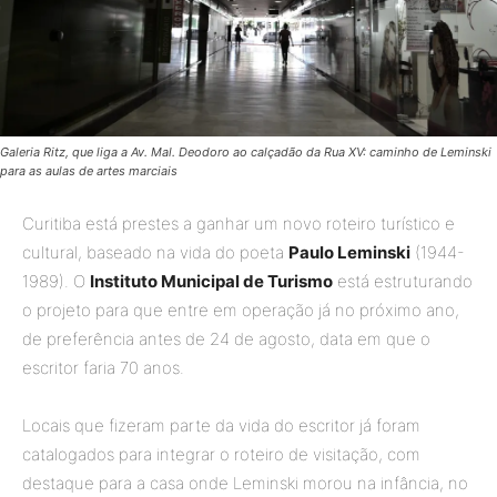
Galeria Ritz, que liga a Av. Mal. Deodoro ao calçadão da Rua XV: caminho de Leminski
para as aulas de artes marciais
Curitiba está prestes a ganhar um novo roteiro turístico e
cultural, baseado na vida do poeta
Paulo Leminski
(1944-
1989). O
Instituto Municipal de Turismo
está estruturando
o projeto para que entre em operação já no próximo ano,
de preferência antes de 24 de agosto, data em que o
escritor faria 70 anos.
Locais que fizeram parte da vida do escritor já foram
catalogados para integrar o roteiro de visitação, com
destaque para a casa onde Leminski morou na infância, no