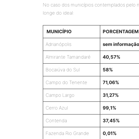
No caso dos municípios contemplados pelo no
longe do ideal:
MUNICÍPIO
PORCENTAGEM 
Adrianópolis
sem informaçã
Almirante Tamandaré
40,57%
Bocaiúva do Sul
58%
Campo do Tenente
71,06%
Campo Largo
31,27%
Cerro Azul
99,1%
Contenda
37,45%
Fazenda Rio Grande
0,01%