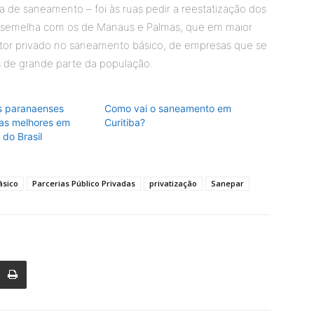
 de saneamento – foi às ruas pedir a reestatização dos
assemelha com os de Manaus e Palmas, que em maior
etor privado no saneamento básico, de empresas que se
de grande parte da população.
s paranaenses
Como vai o saneamento em
 as melhores em
Curitiba?
do Brasil
ásico
Parcerias Público Privadas
privatização
Sanepar