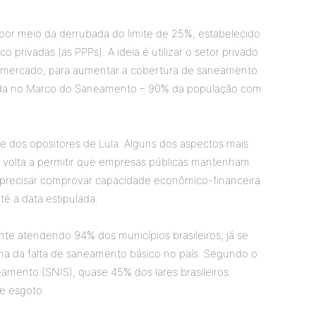
, por meio da derrubada do limite de 25%, estabelecido
 privadas (as PPPs). A ideia é utilizar o setor privado
 mercado, para aumentar a cobertura de saneamento
inida no Marco do Saneamento – 90% da população com
e dos opositores de Lula. Alguns dos aspectos mais
volta a permitir que empresas públicas mantenham
m precisar comprovar capacidade econômico-financeira
té a data estipulada.
te atendendo 94% dos municípios brasileiros, já se
ma da falta de saneamento básico no país. Segundo o
mento (SNIS), quase 45% dos lares brasileiros
e esgoto.