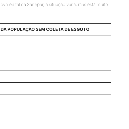
vo edital da Sanepar, a situação varia, mas está muito
DA POPULAÇÃO SEM COLETA DE ESGOTO
o