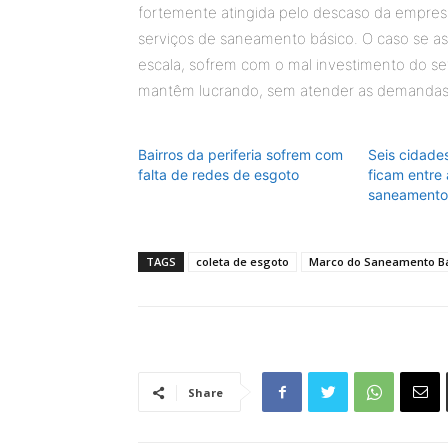
fortemente atingida pelo descaso da empresa
serviços de saneamento básico. O caso se 
escala, sofrem com o mal investimento do s
mantêm lucrando, sem atender as demandas 
Bairros da periferia sofrem com
Seis cidade
falta de redes de esgoto
ficam entre
saneamento 
TAGS
coleta de esgoto
Marco do Saneamento B
Share