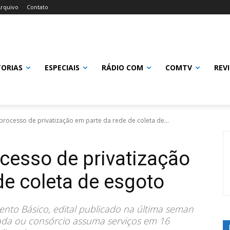
rquivo
Contato
TORIAS
ESPECIAIS
RÁDIO COM
COMTV
REV
 processo de privatização em parte da rede de coleta de...
ocesso de privatização
de coleta de esgoto
o Básico, edital publicado na última seman
vada ou consórcio assuma serviços em 16