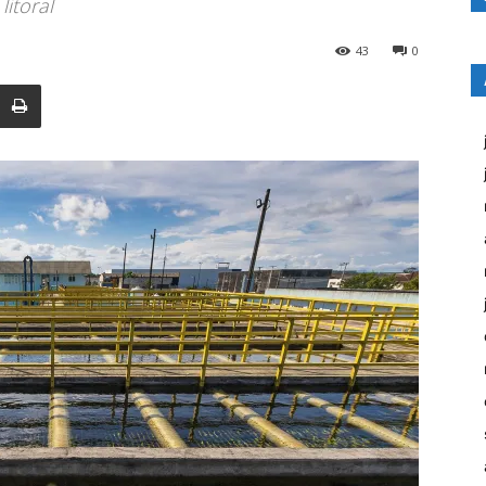
litoral
43
0