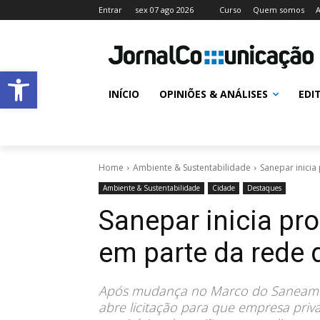
Entrar
sex 07 ago 2026
Curso
Quem somos
A
Abrir a barra de ferramentas
INÍCIO
OPINIÕES & ANÁLISES
EDI
Home
Ambiente & Sustentabilidade
Sanepar inicia
Ambiente & Sustentabilidade
Cidade
Destaques
Sanepar inicia pr
em parte da rede 
Após mudança no Marco do Saneament
abre licitação para que empresa pri