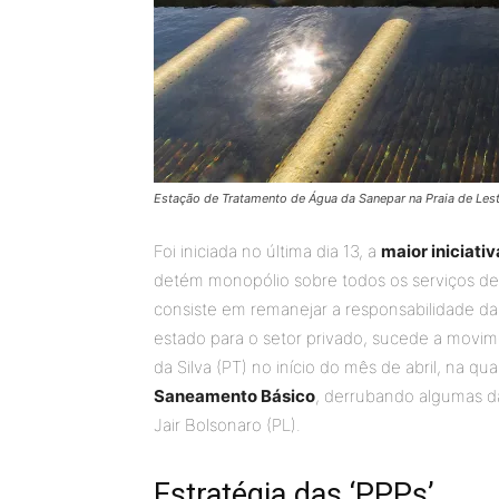
Estação de Tratamento de Água da Sanepar na Praia de Les
Foi iniciada no última dia 13, a
maior iniciati
detém monopólio sobre todos os serviços de
consiste em remanejar a responsabilidade da
estado para o setor privado, sucede a movime
da Silva (PT) no início do mês de abril, na qu
Saneamento Básico
, derrubando algumas d
Jair Bolsonaro (PL).
Estratégia das ‘PPPs’