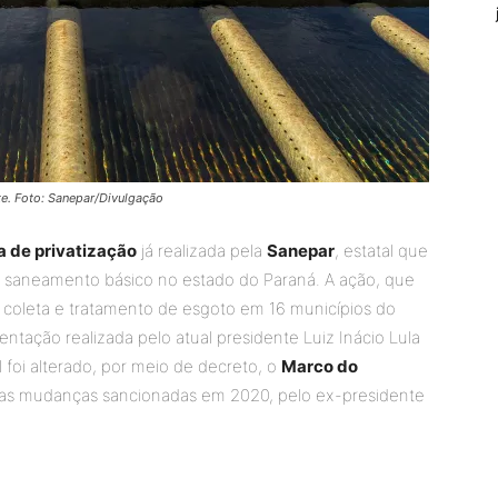
te. Foto: Sanepar/Divulgação
va de privatização
já realizada pela
Sanepar
, estatal que
 saneamento básico no estado do Paraná. A ação, que
 coleta e tratamento de esgoto em 16 municípios do
ntação realizada pelo atual presidente Luiz Inácio Lula
al foi alterado, por meio de decreto, o
Marco do
as mudanças sancionadas em 2020, pelo ex-presidente