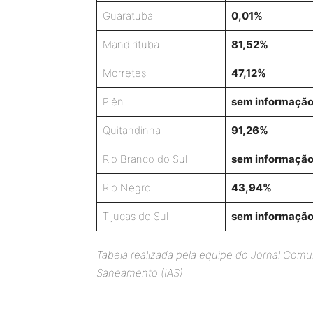
Guaratuba
0,01%
Mandirituba
81,52%
Morretes
47,12%
Piên
sem informaçã
Quitandinha
91,26%
Rio Branco do Sul
sem informaçã
Rio Negro
43,94%
Tijucas do Sul
sem informaçã
Tabela realizada pela equipe do Jornal Comu
Saneamento (IAS)