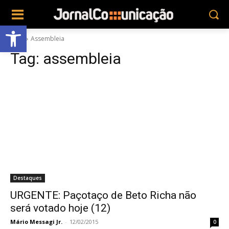
Abrir a barra de ferramentas
Tags
Assembleia
Tag:
assembleia
Destaques
URGENTE: Paçotaço de Beto Richa não
será votado hoje (12)
Mário Messagi Jr.
-
12/02/2015
0