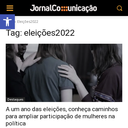
Abrir a barra de ferramentas
Tags
Eleições2022
Tag:
eleições2022
Destaques
A um ano das eleições, conheça caminhos
para ampliar participação de mulheres na
política