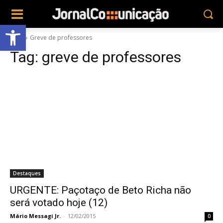
Abrir a barra de ferramentas
Tags
Greve de professores
Tag:
greve de professores
Destaques
URGENTE: Paçotaço de Beto Richa não
será votado hoje (12)
Mário Messagi Jr.
-
12/02/2015
0