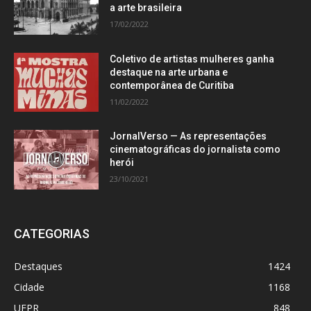
a arte brasileira
17/02/2022
Coletivo de artistas mulheres ganha
destaque na arte urbana e
contemporânea de Curitiba
11/02/2022
JornalVerso — As representações
cinematográficas do jornalista como
herói
23/10/2021
CATEGORIAS
Destaques
1424
Cidade
1168
UFPR
848