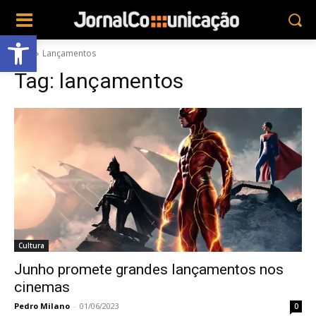
Abrir a barra de ferramentas
Tags
Lançamentos
Tag:
lançamentos
Cultura
Junho promete grandes lançamentos nos
cinemas
Pedro Milano
-
01/06/2023
0