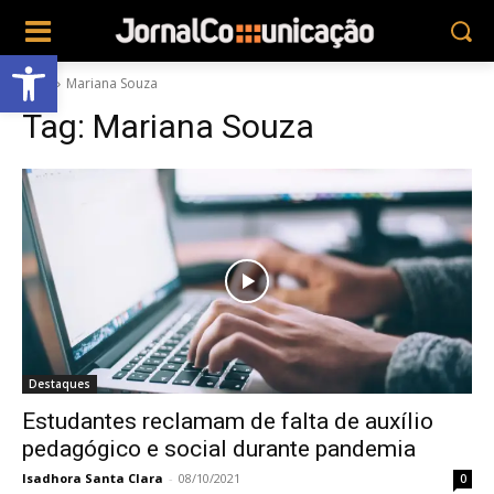
Abrir a barra de ferramentas
Tags
Mariana Souza
Tag:
Mariana Souza
Destaques
Estudantes reclamam de falta de auxílio
pedagógico e social durante pandemia
Isadhora Santa Clara
-
08/10/2021
0