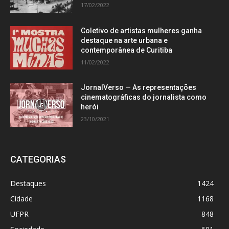
17/02/2022
Coletivo de artistas mulheres ganha
destaque na arte urbana e
contemporânea de Curitiba
11/02/2022
JornalVerso — As representações
cinematográficas do jornalista como
herói
23/10/2021
CATEGORIAS
Destaques
1424
Cidade
1168
UFPR
848