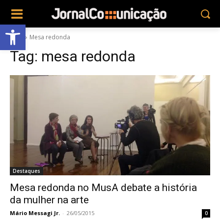
Abrir a barra de ferramentas
Tags
Mesa redonda
Tag:
mesa redonda
Destaques
Mesa redonda no MusA debate a história
da mulher na arte
Mário Messagi Jr.
-
26/05/2015
0