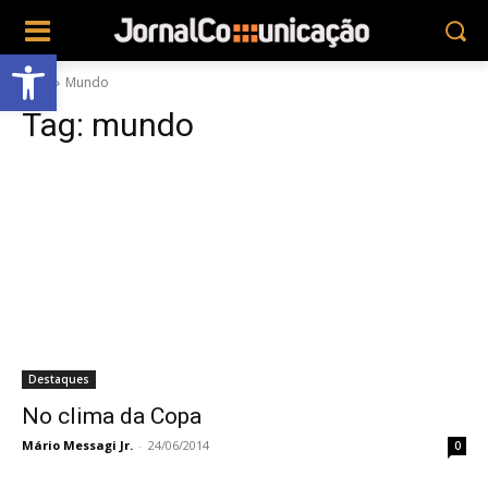
Abrir a barra de ferramentas
Tags
Mundo
Tag:
mundo
Destaques
No clima da Copa
Mário Messagi Jr.
-
24/06/2014
0