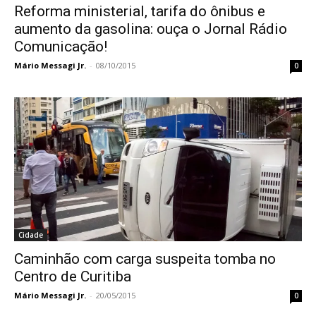
Reforma ministerial, tarifa do ônibus e
aumento da gasolina: ouça o Jornal Rádio
Comunicação!
Mário Messagi Jr.
-
08/10/2015
0
Cidade
Caminhão com carga suspeita tomba no
Centro de Curitiba
Mário Messagi Jr.
-
20/05/2015
0