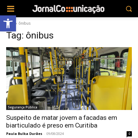
Abrir a barra de ferramentas
Tags
ônibus
Tag:
ônibus
Segurança Pública
Suspeito de matar jovem a facadas em
biarticulado é preso em Curitiba
Paula Bulka Durães
-
09/08/2024
0