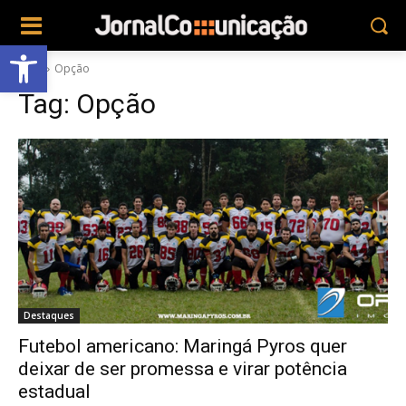
Abrir a barra de ferramentas
Tags
Opção
Tag:
Opção
Destaques
Futebol americano: Maringá Pyros quer
deixar de ser promessa e virar potência
estadual