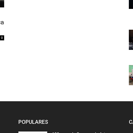
ça
0
POPULARES
C