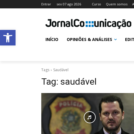
Entrar
sex 07 ago 2026
Curso
Quem somos
A
Abrir a barra de ferramentas
INÍCIO
OPINIÕES & ANÁLISES
EDI
Tags
Saudável
Tag:
saudável