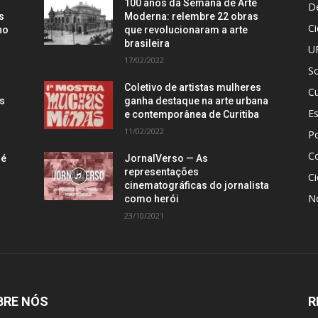
100 anos da Semana de Arte
D
s
Moderna: relembre 22 obras
C
no
que revolucionaram a arte
brasileira
U
17/02/2022
S
Coletivo de artistas mulheres
Cu
is
ganha destaque na arte urbana
E
e contemporânea de Curitiba
11/02/2022
Po
C
 é
JornalVerso — As
representações
Ci
cinematográficas do jornalista
N
como herói
23/10/2021
BRE NÓS
R