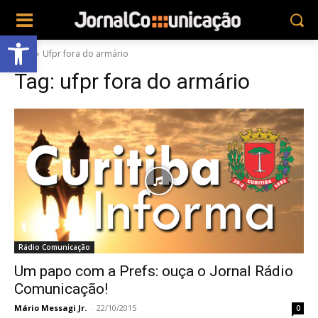
Abrir a barra de ferramentas
Tags
Ufpr fora do armário
Tag:
ufpr fora do armário
Rádio Comunicação
Um papo com a Prefs: ouça o Jornal Rádio
Comunicação!
Mário Messagi Jr.
-
22/10/2015
0