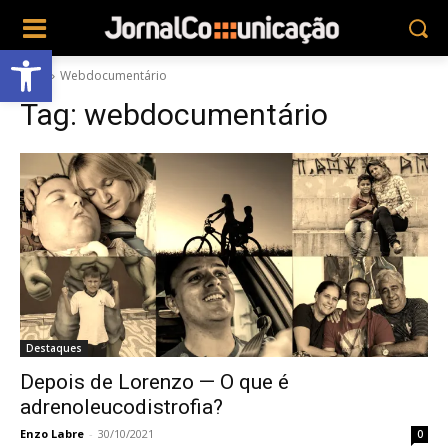
Abrir a barra de ferramentas
Tags
Webdocumentário
Tag:
webdocumentário
Destaques
Depois de Lorenzo — O que é
adrenoleucodistrofia?
Enzo Labre
-
30/10/2021
0